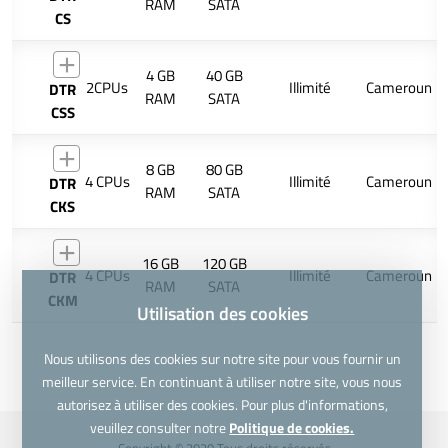
RAM
SATA
CS
4 GB
40 GB
2CPUs
Illimité
Cameroun
DTR
RAM
SATA
CSS
8 GB
80 GB
4 CPUs
Illimité
Cameroun
DTR
RAM
SATA
CKS
16 GB
120 GB
4 CPUs
Illimité
Cameroun
DTR
RAM
SATA
CKM
Utilisation des cookies
Nous utilisons des cookies sur notre site pour vous fournir un
meilleur service. En continuant à utiliser notre site, vous nous
autorisez à utiliser des cookies. Pour plus d'informations,
veuillez consulter notre
Politique de cookies.