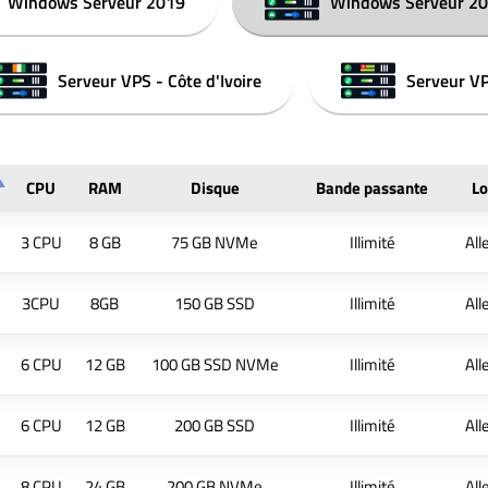
Windows Serveur 2019
Windows Serveur 2
Serveur VPS - Côte d'Ivoire
Serveur VP
CPU
RAM
Disque
Bande passante
Lo
3 CPU
8 GB
75 GB NVMe
Illimité
Al
3CPU
8GB
150 GB SSD
Illimité
Al
6 CPU
12 GB
100 GB SSD NVMe
Illimité
Al
6 CPU
12 GB
200 GB SSD
Illimité
Al
8 CPU
24 GB
200 GB NVMe
Illimité
Al