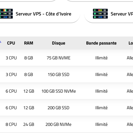
Serveur VPS - Côte d'Ivoire
Serveur VP
CPU
RAM
Disque
Bande passante
Lo
3 CPU
8 GB
75 GB NVME
Illimité
Al
3 CPU
8 GB
150 GB SSD
Illimité
Al
6 CPU
12 GB
100 GB SSD NVMe
Illimité
Al
6 CPU
12 GB
200 GB SSD
Illimité
Al
8 CPU
24 GB
200 GB NVMe
Illimité
Al