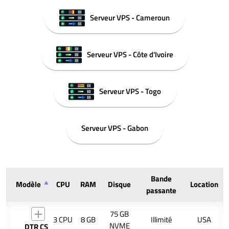
Serveur VPS - Cameroun
Serveur VPS - Côte d'Ivoire
Serveur VPS - Togo
Serveur VPS - Gabon
Bande
Modèle
CPU
RAM
Disque
Location
passante
75 GB
3 CPU
8 GB
Illimité
USA
NVME
DTR CS