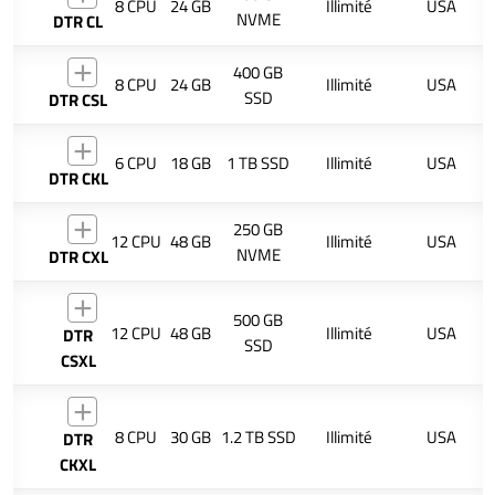
8 CPU
24 GB
Illimité
USA
NVME
DTR CL
400 GB
8 CPU
24 GB
Illimité
USA
SSD
DTR CSL
6 CPU
18 GB
1 TB SSD
Illimité
USA
DTR CKL
250 GB
12 CPU
48 GB
Illimité
USA
NVME
DTR CXL
500 GB
12 CPU
48 GB
Illimité
USA
DTR
SSD
CSXL
8 CPU
30 GB
1.2 TB SSD
Illimité
USA
DTR
CKXL