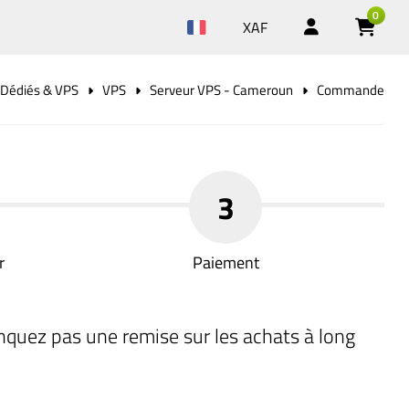
0
XAF
 Dédiés & VPS
VPS
Serveur VPS - Cameroun
Commande
3
r
Paiement
nquez pas une remise sur les achats à long