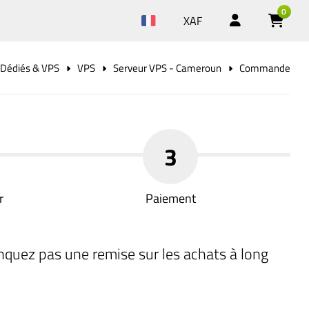
0
XAF
 Dédiés & VPS
VPS
Serveur VPS - Cameroun
Commande
3
r
Paiement
nquez pas une remise sur les achats à long