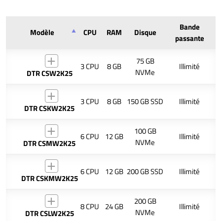
Bande
Modèle
CPU
RAM
Disque
passante
75 GB
3 CPU
8 GB
Illimité
NVMe
DTR CSW2K25
3 CPU
8 GB
150 GB SSD
Illimité
DTR CSKW2K25
100 GB
6 CPU
12 GB
Illimité
NVMe
DTR CSMW2K25
6 CPU
12 GB
200 GB SSD
Illimité
DTR CSKMW2K25
200 GB
8 CPU
24 GB
Illimité
NVMe
DTR CSLW2K25